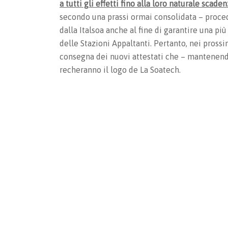
a tutti gli effetti fino alla loro naturale scade
secondo una prassi ormai consolidata – procede
dalla Italsoa anche al fine di garantire una p
delle Stazioni Appaltanti. Pertanto, nei prossim
consegna dei nuovi attestati che – mantenendo in
recheranno il logo de La Soatech.
CATE
Op