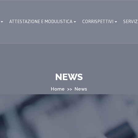
ATTESTAZIONE E MODULISTICA
CORRISPETTIVI
SERVIZ
NEWS
Home
>> News