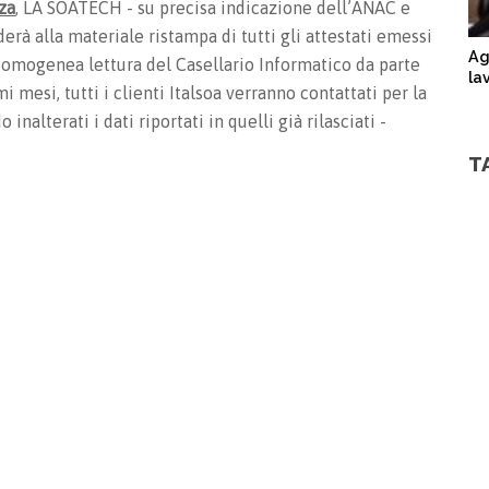
nza
, LA SOATECH - su precisa indicazione dell’ANAC e
rà alla materiale ristampa di tutti gli attestati emessi
Ag
iù omogenea lettura del Casellario Informatico da parte
la
i mesi, tutti i clienti Italsoa verranno contattati per la
alterati i dati riportati in quelli già rilasciati -
T
GORIE E CLASSIFICHE
SERVIZI ONLINE
ere Generali
Richiesta Preventivo