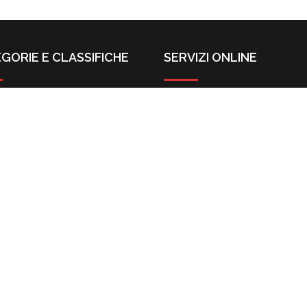
GORIE E CLASSIFICHE
SERVIZI ONLINE
ere Generali
Richiesta Preventivo
ere Specializzate
Richiesta Video Call
ella delle categorie
Calcolo dei Requisiti
mativa e link utili
Invio Documenti
erved. | P.Iva 03734500873.
PEC: segreteria@pec.lasoatech.it
|