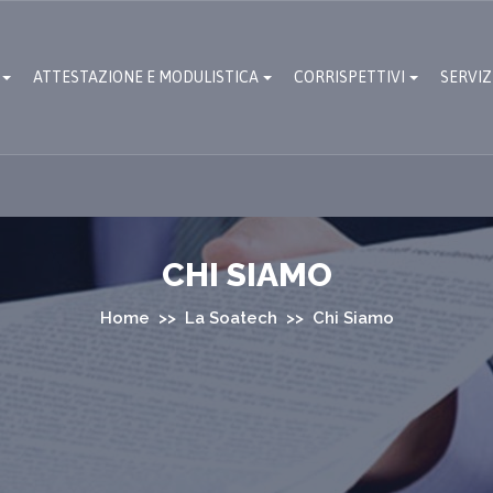
ATTESTAZIONE E MODULISTICA
CORRISPETTIVI
SERVIZ
CHI SIAMO
Home
>>
La Soatech
>> Chi Siamo