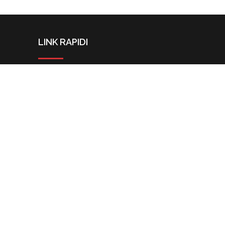
LINK RAPIDI
Contatti
Privacy Policy
Cookie Policy
Sitemap
llms
 Powered by
bluegear.it