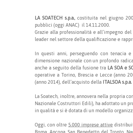
LA SOATECH s.p.a.
, costituita nel giugno 200
pubblici (oggi ANAC) il 14.11.2000.
Grazie alla professionalità e all’impegno del
leader nel settore della qualificazione e rapp
In questi anni, perseguendo con tenacia e
dimensione nazionale con un profondo radicame
anche a seguito della fusione tra
LA SOA e 
operative a Torino, Brescia e Lecce (anno 20
(anno 2014), dell’acquisto della
ITALSOA s.p.a.
La Soatech, inoltre, annovera nella propria com
Nazionale Costruttori Edili), ha adottato un pr
in qualità e si è dotata di un modello organizz
Oggi, con oltre
5.000 imprese attive
distribui
Roma, Ancona, San Benedetto del Tronto, Napo