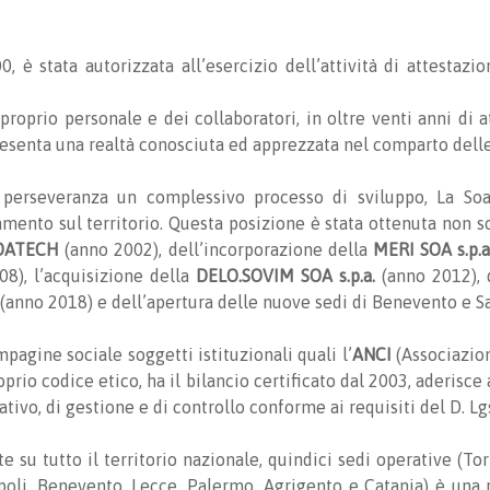
0, è stata autorizzata all’esercizio dell’attività di attestazio
 proprio personale e dei collaboratori, in oltre venti anni di 
resenta una realtà conosciuta ed apprezzata nel comparto delle
 perseveranza un complessivo processo di sviluppo, La So
nto sul territorio. Questa posizione è stata ottenuta non so
SOATECH
(anno 2002), dell’incorporazione della
MERI SOA s.p.a
08), l’acquisizione della
DELO.SOVIM SOA s.p.a.
(anno 2012), 
(anno 2018) e dell’apertura delle nuove sedi di Benevento e S
pagine sociale soggetti istituzionali quali l’
ANCI
(Associazion
oprio codice etico, ha il bilancio certificato dal 2003, aderis
ativo, di gestione e di controllo conforme ai requisiti del D. 
te su tutto il territorio nazionale, quindici sedi operative (Tor
li, Benevento, Lecce, Palermo, Agrigento e Catania) è una re