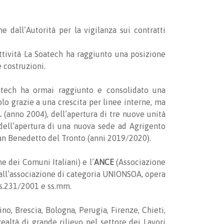
ne dall’Autorità per la vigilanza sui contratti
attività La Soatech ha raggiunto una posizione
 costruzioni.
atech ha ormai raggiunto e consolidato una
lo grazie a una crescita per linee interne, ma
.
(anno 2004), dell’apertura di tre nuove unità
dell’apertura di una nuova sede ad Agrigento
an Benedetto del Tronto (anni 2019/2020).
e dei Comuni Italiani) e l’
ANCE
(Associazione
ce all’associazione di categoria UNIONSOA, opera
Lgs.231/2001 e ss.mm.
ino, Brescia, Bologna, Perugia, Firenze, Chieti,
altà di grande rilievo nel settore dei Lavori