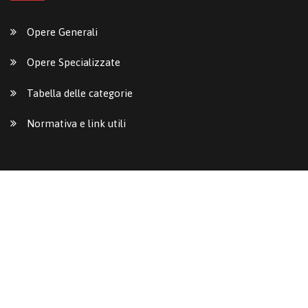
Opere Generali
Opere Specializzate
Tabella delle categorie
Normativa e link utili
SERVIZI ONLINE
Richiesta Preventivo
Richiesta Video Call
Calcolo dei Requisiti